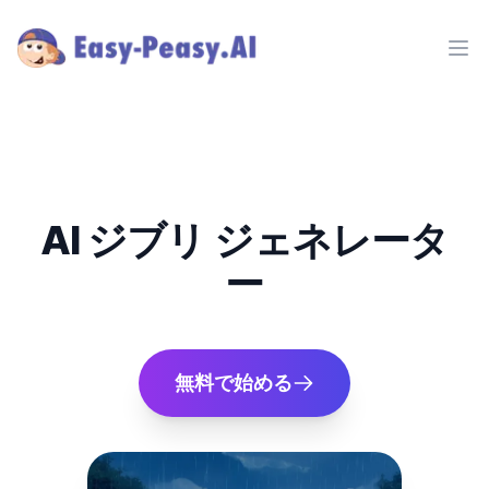
Ope
AI ジブリ ジェネレータ
ー
無料で始める