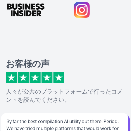
お客様の声
人々が公共のプラットフォームで行ったコメ
ントを読んでください。
Jeff Wilson
By far the best compilation AI utility out there. Period.
We have tried multiple platforms that would work for
By far the best compilation AI utility