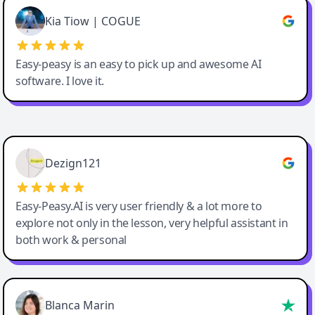
Great service, Best AI tool
Kia Tiow | COGUE
Easy-peasy is an easy to pick up and awesome AI
software. I love it.
Easy-Peasy AI
Dezign121
Easy-Peasy.AI is very user friendly & a lot more to
explore not only in the lesson, very helpful assistant in
both work & personal
Blanca Marin