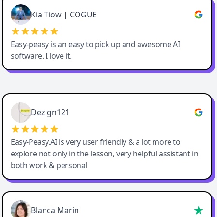
Great service, Best AI tool
Kia Tiow | COGUE
Easy-peasy is an easy to pick up and awesome AI
software. I love it.
Easy-Peasy AI
Dezign121
Easy-Peasy.AI is very user friendly & a lot more to
explore not only in the lesson, very helpful assistant in
both work & personal
Blanca Marin