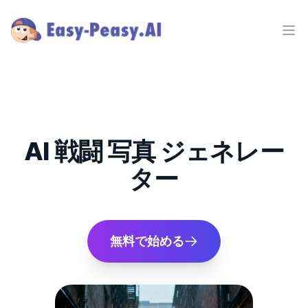
Ope
AI 戦闘 写真 ジェネレー
ター
無料で始める