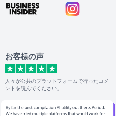
お客様の声
人々が公共のプラットフォームで行ったコメ
ントを読んでください。
Jeff Wilson
By far the best compilation AI utility out there. Period.
We have tried multiple platforms that would work for
By far the best compilation AI utility