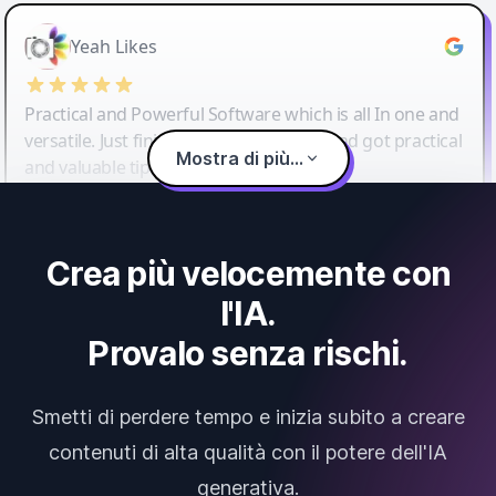
Yeah Likes
Practical and Powerful Software which is all In one and
versatile. Just finished their workshop and got practical
Mostra di più...
and valuable tips and tricks.
Crea più velocemente con
l'IA.
Provalo senza rischi.
Smetti di perdere tempo e inizia subito a creare
contenuti di alta qualità con il potere dell'IA
generativa.