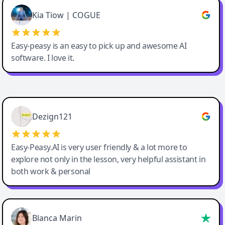
Great service, Best AI tool
Kia Tiow | COGUE
Easy-peasy is an easy to pick up and awesome AI
software. I love it.
Easy-Peasy AI
Dezign121
Easy-Peasy.AI is very user friendly & a lot more to
explore not only in the lesson, very helpful assistant in
both work & personal
Blanca Marin