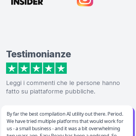
Testimonianze
Leggi i commenti che le persone hanno
fatto su piattaforme pubbliche.
Jeff Wilson
By far the best compilation AI utility out there. Period.
We have tried multiple platforms that would work for
By far the best compilation AI utility
us - a small business - and it was a bit overwhelming
two years ago. Easy-Peasy has been a godsend. So