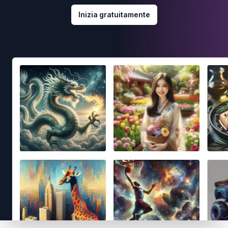
Inizia gratuitamente
Footer