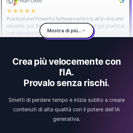
Yeah Likes
Practical and Powerful Software which is all In one and
versatile. Just finished their workshop and got practical
Mostra di più...
and valuable tips and tricks.
Crea più velocemente con
l'IA.
Provalo senza rischi.
Smetti di perdere tempo e inizia subito a creare
contenuti di alta qualità con il potere dell'IA
generativa.