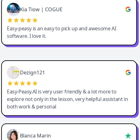
Great service, Best AI tool
Kia Tiow | COGUE
Easy-peasy is an easy to pick up and awesome AI
software. I love it.
Easy-Peasy AI
Dezign121
Easy-Peasy.AI is very user friendly & a lot more to
explore not only in the lesson, very helpful assistant in
both work & personal
Blanca Marin