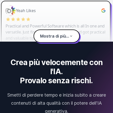
Yeah Likes
Practical and Powerful Software which is all In one and
versatile. Just finished their workshop and got practical
Mostra di più...
and valuable tips and tricks.
Crea più velocemente con
l'IA.
Provalo senza rischi.
Smetti di perdere tempo e inizia subito a creare
contenuti di alta qualità con il potere dell'IA
generativa.