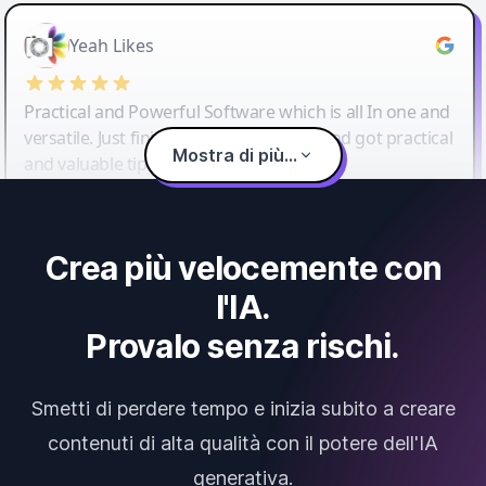
Yeah Likes
Practical and Powerful Software which is all In one and
versatile. Just finished their workshop and got practical
Mostra di più...
and valuable tips and tricks.
Crea più velocemente con
l'IA.
Provalo senza rischi.
Smetti di perdere tempo e inizia subito a creare
contenuti di alta qualità con il potere dell'IA
generativa.