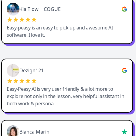
Great service, Best AI tool
Kia Tiow | COGUE
Easy-peasy is an easy to pick up and awesome AI
software. I love it.
Easy-Peasy AI
Dezign121
Easy-Peasy.AI is very user friendly & a lot more to
explore not only in the lesson, very helpful assistant in
both work & personal
Blanca Marin