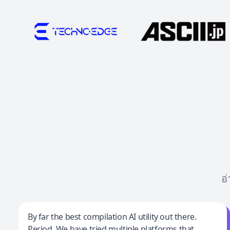
อ
Jeff Wilson
By far the best compilation AI utility out there.
Period. We have tried multiple platforms that
By far the best compilation AI utility