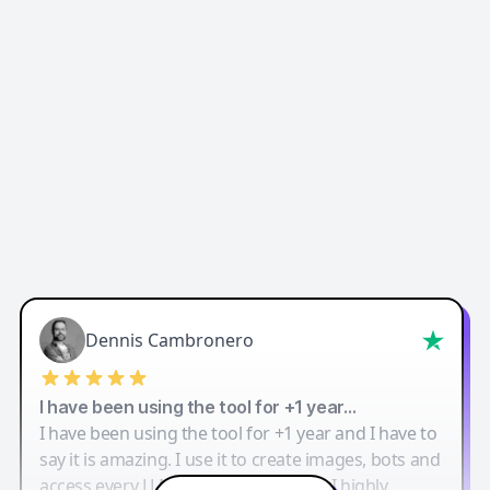
Dennis Cambronero
I have been using the tool for +1 year…
I have been using the tool for +1 year and I have to
say it is amazing. I use it to create images, bots and
access every LLM in one single place. I highly