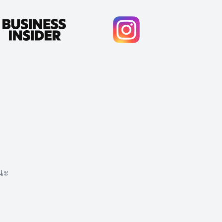
ณะ
Cody Crabb
Great service, Best AI tool