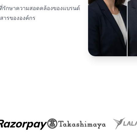
ีพที่รักษาความสอดคล้องของแบรนด์
่อสารขององค์กร