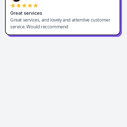
Great services
Great services, and lovely and attentive customer
service. Would reccommend
Easy-Peasy AI
Easy-Peasy AI