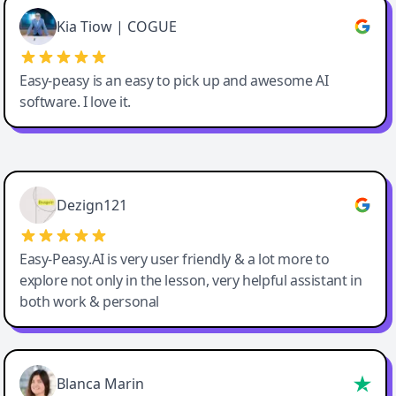
Great service, Best AI tool
Kia Tiow | COGUE
Easy-peasy is an easy to pick up and awesome AI
software. I love it.
Easy-Peasy AI
Dezign121
Easy-Peasy.AI is very user friendly & a lot more to
explore not only in the lesson, very helpful assistant in
both work & personal
Blanca Marin