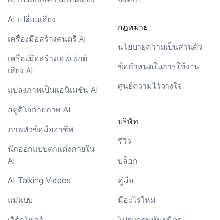
AI เปลี่ยนเสียง
กฎหมาย
เครื่องมือสร้างดนตรี AI
นโยบายความเป็นส่วนตัว
เครื่องมือสร้างเอฟเฟกต์
ข้อกำหนดในการใช้งาน
เสียง AI
ศูนย์ความไว้วางใจ
แปลงภาพเป็นแอนิเมชัน AI
สตูดิโอถ่ายภาพ AI
บริษัท
ภาพหัวข้อมืออาชีพ
รีวิว
นักออกแบบตกแต่งภายใน
AI
บล็อก
AI Talking Videos
คู่มือ
แม่แบบ
มีอะไรใหม่
เวิร์กโฟลว์
โปรแกรมพันธมิตร