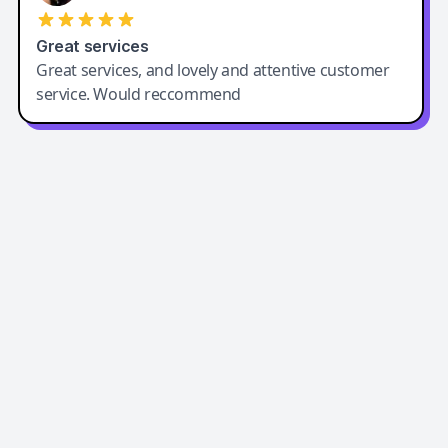
Great services
Great services, and lovely and attentive customer
service. Would reccommend
Easy-Peasy AI
Easy-Peasy AI