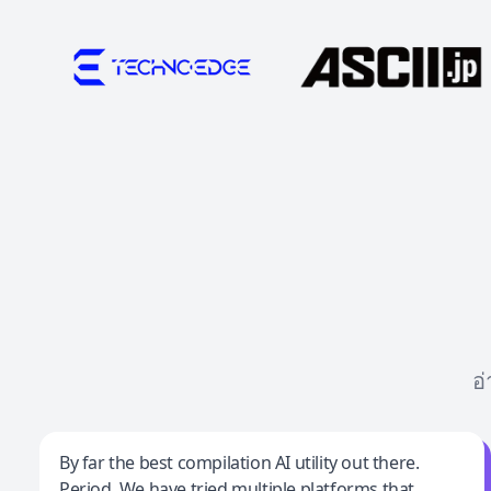
อ
Jeff Wilson
By far the best compilation AI utility out there.
Period. We have tried multiple platforms that
By far the best compilation AI utility