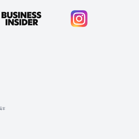
ณะ
Cody Crabb
Great service, Best AI tool