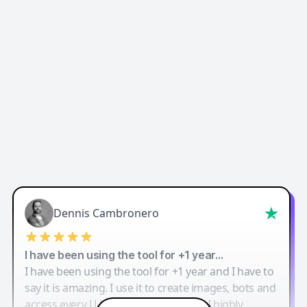
Dennis Cambronero
I have been using the tool for +1 year…
I have been using the tool for +1 year and I have to
say it is amazing. I use it to create images, bots and
access every LLM in one single place. I highly