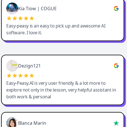
Great service, Best AI tool
Kia Tiow | COGUE
Easy-peasy is an easy to pick up and awesome AI
software. I love it.
Easy-Peasy AI
Dezign121
Easy-Peasy.AI is very user friendly & a lot more to
explore not only in the lesson, very helpful assistant in
both work & personal
Blanca Marin