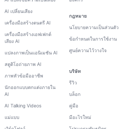
AI เปลี่ยนเสียง
กฎหมาย
เครื่องมือสร้างดนตรี AI
นโยบายความเป็นส่วนตัว
เครื่องมือสร้างเอฟเฟกต์
ข้อกำหนดในการใช้งาน
เสียง AI
ศูนย์ความไว้วางใจ
แปลงภาพเป็นแอนิเมชัน AI
สตูดิโอถ่ายภาพ AI
บริษัท
ภาพหัวข้อมืออาชีพ
รีวิว
นักออกแบบตกแต่งภายใน
AI
บล็อก
AI Talking Videos
คู่มือ
แม่แบบ
มีอะไรใหม่
เวิร์กโฟลว์
โปรแกรมพันธมิตร