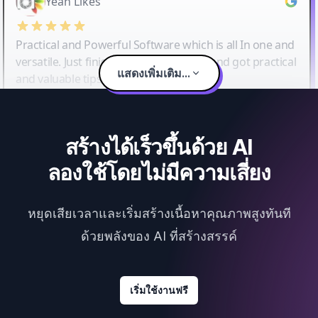
Yeah Likes
Practical and Powerful Software which is all In one and
versatile. Just finished their workshop and got practical
แสดงเพิ่มเติม...
and valuable tips and tricks.
สร้างได้เร็วขึ้นด้วย AI
ลองใช้โดยไม่มีความเสี่ยง
หยุดเสียเวลาและเริ่มสร้างเนื้อหาคุณภาพสูงทันที
ด้วยพลังของ AI ที่สร้างสรรค์
เริ่มใช้งานฟรี