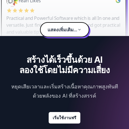
Yeah Likes
Practical and Powerful Software which is all In one and
versatile. Just finished their workshop and got practical
แสดงเพิ่มเติม...
and valuable tips and tricks.
สร้างได้เร็วขึ้นด้วย AI
ลองใช้โดยไม่มีความเสี่ยง
หยุดเสียเวลาและเริ่มสร้างเนื้อหาคุณภาพสูงทันที
ด้วยพลังของ AI ที่สร้างสรรค์
เริ่มใช้งานฟรี