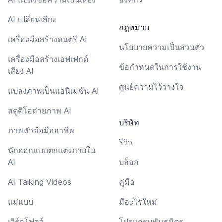
AI เปลี่ยนเสียง
กฎหมาย
เครื่องมือสร้างดนตรี AI
นโยบายความเป็นส่วนตัว
เครื่องมือสร้างเอฟเฟกต์
ข้อกำหนดในการใช้งาน
เสียง AI
ศูนย์ความไว้วางใจ
แปลงภาพเป็นแอนิเมชัน AI
สตูดิโอถ่ายภาพ AI
บริษัท
ภาพหัวข้อมืออาชีพ
รีวิว
นักออกแบบตกแต่งภายใน
AI
บล็อก
AI Talking Videos
คู่มือ
แม่แบบ
มีอะไรใหม่
เวิร์กโฟลว์
โปรแกรมพันธมิตร