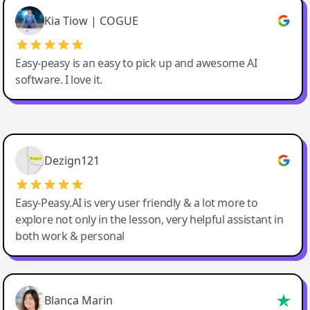
Great service, Best AI tool
Kia Tiow | COGUE
Easy-peasy is an easy to pick up and awesome AI
software. I love it.
Easy-Peasy AI
Dezign121
Easy-Peasy.AI is very user friendly & a lot more to
explore not only in the lesson, very helpful assistant in
both work & personal
Blanca Marin