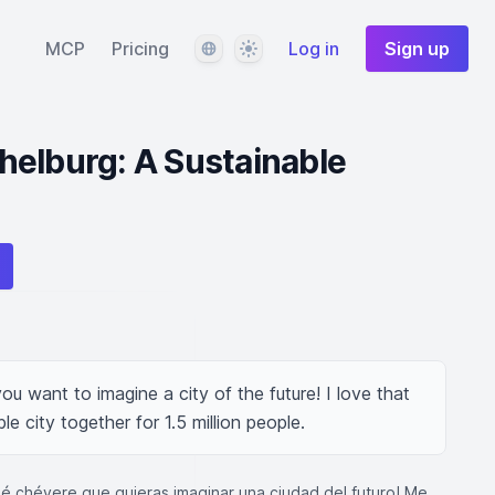
Language
Theme
MCP
Pricing
Log in
Sign up
elburg: A Sustainable
you want to imagine a city of the future! I love that 
le city together for 1.5 million people.
ué chévere que quieras imaginar una ciudad del futuro! Me