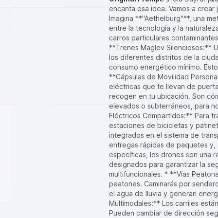
encanta esa idea. Vamos a crear j
Imagina **"Aethelburg"**, una met
entre la tecnología y la naturale
carros particulares contaminantes
**Trenes Maglev Silenciosos:** U
los diferentes distritos de la ciu
consumo energético mínimo. Estos
**Cápsulas de Movilidad Personal
eléctricas que te llevan de puert
recogen en tu ubicación. Son có
elevados o subterráneos, para no i
Eléctricos Compartidos:** Para tr
estaciones de bicicletas y patinet
integrados en el sistema de tran
entregas rápidas de paquetes y, 
específicas, los drones son una 
designados para garantizar la seg
multifuncionales. * **Vías Peatona
peatones. Caminarás por sendero
el agua de lluvia y generan energí
Multimodales:** Los carriles está
Pueden cambiar de dirección según