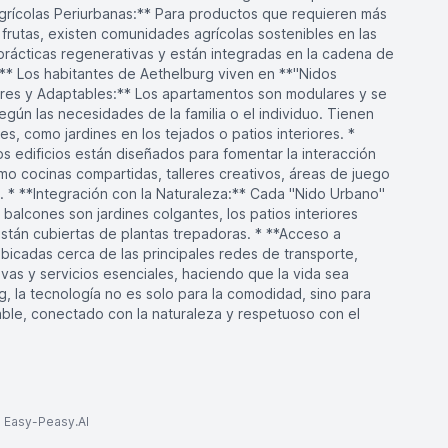
grícolas Periurbanas:** Para productos que requieren más
frutas, existen comunidades agrícolas sostenibles en las
 prácticas regenerativas y están integradas en la cadena de
?** Los habitantes de Aethelburg viven en **"Nidos
ares y Adaptables:** Los apartamentos son modulares y se
gún las necesidades de la familia o el individuo. Tienen
, como jardines en los tejados o patios interiores. *
edificios están diseñados para fomentar la interacción
o cocinas compartidas, talleres creativos, áreas de juego
. * **Integración con la Naturaleza:** Cada "Nido Urbano"
alcones son jardines colgantes, los patios interiores
están cubiertas de plantas trepadoras. * **Acceso a
ubicadas cerca de las principales redes de transporte,
ivas y servicios esenciales, haciendo que la vida sea
, la tecnología no es solo para la comodidad, sino para
dable, conectado con la naturaleza y respetuoso con el
to Easy-Peasy.AI