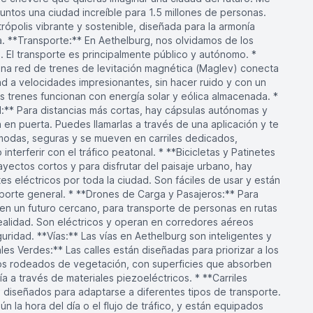
untos una ciudad increíble para 1.5 millones de personas.
rópolis vibrante y sostenible, diseñada para la armonía
za. **Transporte:** En Aethelburg, nos olvidamos de los
. El transporte es principalmente público y autónomo. *
na red de trenes de levitación magnética (Maglev) conecta
dad a velocidades impresionantes, sin hacer ruido y con un
 trenes funcionan con energía solar y eólica almacenada. *
:** Para distancias más cortas, hay cápsulas autónomas y
a en puerta. Puedes llamarlas a través de una aplicación y te
modas, seguras y se mueven en carriles dedicados,
nterferir con el tráfico peatonal. * **Bicicletas y Patinetes
ayectos cortos y para disfrutar del paisaje urbano, hay
es eléctricos por toda la ciudad. Son fáciles de usar y están
sporte general. * **Drones de Carga y Pasajeros:** Para
en un futuro cercano, para transporte de personas en rutas
realidad. Son eléctricos y operan en corredores aéreos
uridad. **Vías:** Las vías en Aethelburg son inteligentes y
les Verdes:** Las calles están diseñadas para priorizar a los
s rodeados de vegetación, con superficies que absorben
a a través de materiales piezoeléctricos. * **Carriles
n diseñados para adaptarse a diferentes tipos de transporte.
 la hora del día o el flujo de tráfico, y están equipados