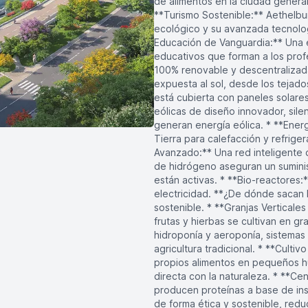
de alimentos en la ciudad genera
**Turismo Sostenible:** Aethelbu
ecológico y su avanzada tecnolog
Educación de Vanguardia:** Una e
educativos que forman a los prof
100% renovable y descentralizada
expuesta al sol, desde los tejados
está cubierta con paneles solares
eólicas de diseño innovador, sile
generan energía eólica. * **Ener
Tierra para calefacción y refrige
Avanzado:** Una red inteligente 
de hidrógeno aseguran un suminis
están activas. * **Bio-reactores:
electricidad. **¿De dónde sacan 
sostenible. * **Granjas Verticale
frutas y hierbas se cultivan en gra
hidroponía y aeroponía, sistema
agricultura tradicional. * **Cult
propios alimentos en pequeños h
directa con la naturaleza. * **Ce
producen proteínas a base de inse
de forma ética y sostenible, red