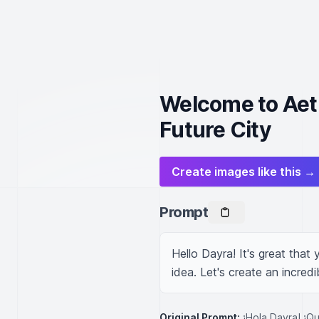
Welcome to Aeth
Future City
Create images like this →
Prompt
Hello Dayra! It's great that 
idea. Let's create an incredib
Original Prompt:
¡Hola Dayra! ¡Q