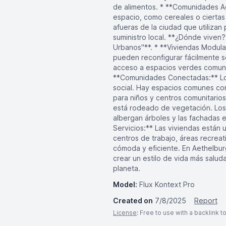
de alimentos. * **Comunidades A
espacio, como cereales o ciertas 
afueras de la ciudad que utilizan
suministro local. **¿Dónde viven
Urbanos"**. * **Viviendas Modul
pueden reconfigurar fácilmente se
acceso a espacios verdes comunes
**Comunidades Conectadas:** Los 
social. Hay espacios comunes com
para niños y centros comunitarios
está rodeado de vegetación. Los b
albergan árboles y las fachadas 
Servicios:** Las viviendas están 
centros de trabajo, áreas recreat
cómoda y eficiente. En Aethelburg
crear un estilo de vida más salu
planeta.
Model:
Flux Kontext Pro
Created on
7/8/2025
Report
License
: Free to use with a backlink 