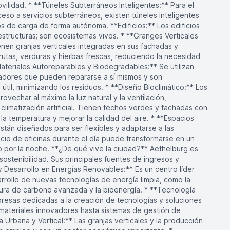
vilidad. * **Túneles Subterráneos Inteligentes:** Para el
eso a servicios subterráneos, existen túneles inteligentes
os de carga de forma autónoma. **Edificios:** Los edificios
structuras; son ecosistemas vivos. * **Granges Verticales
enen granjas verticales integradas en sus fachadas y
frutas, verduras y hierbas frescas, reduciendo la necesidad
ateriales Autoreparables y Biodegradables:** Se utilizan
vadores que pueden repararse a sí mismos y son
 útil, minimizando los residuos. * **Diseño Bioclimático:** Los
ovechar al máximo la luz natural y la ventilación,
limatización artificial. Tienen techos verdes y fachadas con
a temperatura y mejorar la calidad del aire. * **Espacios
están diseñados para ser flexibles y adaptarse a las
cio de oficinas durante el día puede transformarse en un
o por la noche. **¿De qué vive la ciudad?** Aethelburg es
sostenibilidad. Sus principales fuentes de ingresos y
 y Desarrollo en Energías Renovables:** Es un centro líder
arrollo de nuevas tecnologías de energía limpia, como la
ptura de carbono avanzada y la bioenergía. * **Tecnología
resas dedicadas a la creación de tecnologías y soluciones
 materiales innovadores hasta sistemas de gestión de
ra Urbana y Vertical:** Las granjas verticales y la producción