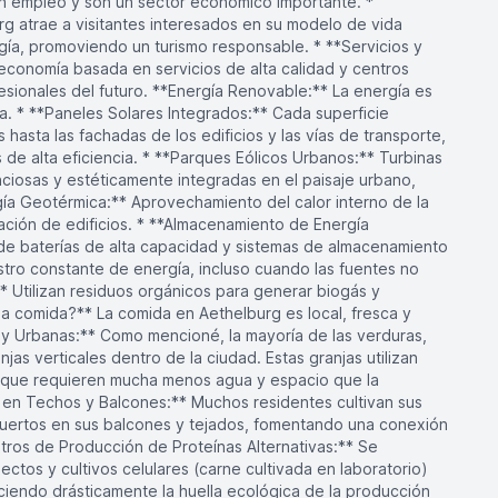
n empleo y son un sector económico importante. *
rg atrae a visitantes interesados en su modelo de vida
ía, promoviendo un turismo responsable. * **Servicios y
conomía basada en servicios de alta calidad y centros
esionales del futuro. **Energía Renovable:** La energía es
. * **Paneles Solares Integrados:** Cada superficie
 hasta las fachadas de los edificios y las vías de transporte,
 de alta eficiencia. * **Parques Eólicos Urbanos:** Turbinas
nciosas y estéticamente integradas en el paisaje urbano,
gía Geotérmica:** Aprovechamiento del calor interno de la
ración de edificios. * **Almacenamiento de Energía
de baterías de alta capacidad y sistemas de almacenamiento
tro constante de energía, incluso cuando las fuentes no
** Utilizan residuos orgánicos para generar biogás y
la comida?** La comida en Aethelburg es local, fresca y
s y Urbanas:** Como mencioné, la mayoría de las verduras,
njas verticales dentro de la ciudad. Estas granjas utilizan
s que requieren mucha menos agua y espacio que la
ivo en Techos y Balcones:** Muchos residentes cultivan sus
uertos en sus balcones y tejados, fomentando una conexión
ntros de Producción de Proteínas Alternativas:** Se
ctos y cultivos celulares (carne cultivada en laboratorio)
uciendo drásticamente la huella ecológica de la producción