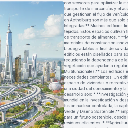
con sensores para optimizar la mo
transporte de mercancías y el acc
que gestionan el flujo de vehícul
en Aethelburg son más que solo e
Integradas:** Muchos edificios ti
tejados. Estos espacios cultivan 
de transporte de alimentos. * **M
materiales de construcción inno
biodegradables al final de su vida
edificios están diseñados para apr
reduciendo la dependencia de la c
vegetación que ayudan a regular l
Multifuncionales:** Los edificios 
necesidades cambiantes. Un edifi
espacio de viviendas o recreativ
una ciudad del conocimiento y la 
desarrollo son: * **Investigación
mundial en la investigación y des
fusión nuclear controlada, la ca
Verde y Diseño Sostenible:** Emp
para un futuro sostenible, desde
residuos eficientes. * **Agricultu