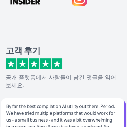
고객 후기
공개 플랫폼에서 사람들이 남긴 댓글을 읽어
보세요.
Jeff Wilson
By far the best compilation AI utility out there. Period.
We have tried multiple platforms that would work for
By far the best compilation AI utility
us - a small business - and it was a bit overwhelming
two years ago. Easy-Peasy has been a godsend. So