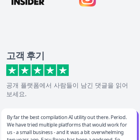
고객 후기
공개 플랫폼에서 사람들이 남긴 댓글을 읽어
보세요.
Jeff Wilson
By far the best compilation AI utility out there. Period.
We have tried multiple platforms that would work for
By far the best compilation AI utility
us - a small business - and it was a bit overwhelming
two years ago. Easy-Peasy has been a godsend. So