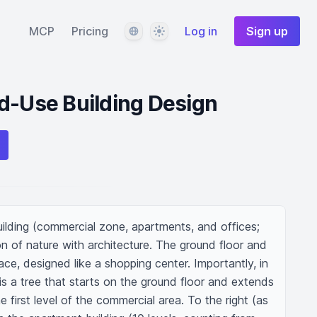
Language
Theme
MCP
Pricing
Log in
Sign up
d-Use Building Design
ilding (commercial zone, apartments, and offices; 
on of nature with architecture. The ground floor and 
ace, designed like a shopping center. Importantly, in 
s a tree that starts on the ground floor and extends 
e first level of the commercial area. To the right (as 