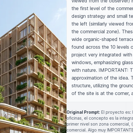
viewed from the observer) is
the first level of the comme
design strategy and small te
the left (similarly viewed fro
the commercial zone). These
wide organic-shaped terrace
found across the 10 levels of 
project very integrated with
windows, emphasizing glass 
with nature. IMPORTANT: The 
approximation of the idea. T
structure, utilizing the groun
of the site is at the corner
Original Prompt:
El proyecto es:
oficinas, el concepto es la integr
primer nivel son zona comercial, 
comercial. Algo muy IMPORTANTE 