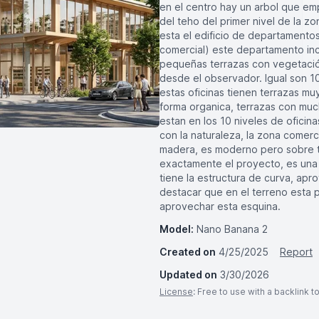
en el centro hay un arbol que emp
del teho del primer nivel de la z
esta el edificio de departamento
comercial) este departamento in
pequeñas terrazas con vegetación
desde el observador. Igual son 10
estas oficinas tienen terrazas mu
forma organica, terrazas con muc
estan en los 10 niveles de ofici
con la naturaleza, la zona comerc
madera, es moderno pero sobre to
exactamente el proyecto, es una 
tiene la estructura de curva, apr
destacar que en el terreno esta 
aprovechar esta esquina.
Model:
Nano Banana 2
Created on
4/25/2025
Report
Updated on
3/30/2026
License
: Free to use with a backlink 