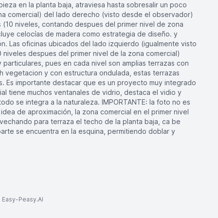
ieza en la planta baja, atraviesa hasta sobresalir un poco
ona comercial) del lado derecho (visto desde el observador)
s (10 niveles, contando despues del primer nivel de zona
cluye celocías de madera como estrategia de diseño. y
. Las oficinas ubicados del lado izquierdo (igualmente visto
 niveles despues del primer nivel de la zona comercial)
y particulares, pues en cada nivel son amplias terrazas con
h vegetacion y con estructura ondulada, estas terrazas
nas. Es importante destacar que es un proyecto muy integrado
ial tiene muchos ventanales de vidrio, destaca el vidio y
do se integra a la naturaleza. IMPORTANTE: la foto no es
idea de aproximación, la zona comercial en el primer nivel
ovechando para terraza el techo de la planta baja, ca be
parte se encuentra en la esquina, permitiendo doblar y
to Easy-Peasy.AI