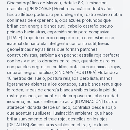
Cinematográfico de Marvel), detalle 8K, iluminación
dramática [PERSONAJE] Hombre caucásico de 45 años,
físico atlético poderoso pero elegante, rostro eslavo noble
con líneas de experiencia, ojos azules profundos que
brillan con energía blanca sutil, cabello castaño oscuro
peinado hacia atrás, expresión seria pero compasiva
[TRAJE] Traje de cuerpo completo rojo carmesí intenso,
material de nanotela inteligente con brillo sutil, líneas
geométricas negras finas que forman patrones
constructivistas, emblema en pecho: estrella roja perfecta
con hoz y martillo dorados en relieve, guanteletes rojos
con paneles negros en nudillos, botas aerodinámicas rojas,
cinturón negro metálico, SIN CAPA [POSTURA] Flotando a
10 metros del suelo, postura relajada pero lista, manos
ligeramente abiertas a los costados, aura blanca tenue que
lo rodea, líneas de energía blanca visibles bajo la piel del
rostro y manos, ambiente: cielo crepuscular sobre ciudad
moderna, edificios reflejan su aura [ILUMINACIÓN] Luz de
atardecer dorada desde un lado, contraluz desde abajo
que acentúa su silueta, iluminación ambiental que hace
brillar suavemente el traje rojo, destellos en los ojos
[DETALLES] Sin costuras visibles en el traje, texturas