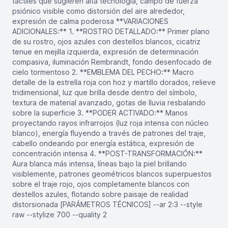
táctiles que sugieren alta tecnología, campo de fuerza
psiónico visible como distorsión del aire alrededor,
expresión de calma poderosa **VARIACIONES
ADICIONALES:** 1. **ROSTRO DETALLADO:** Primer plano
de su rostro, ojos azules con destellos blancos, cicatriz
tenue en mejilla izquierda, expresión de determinación
compasiva, iluminación Rembrandt, fondo desenfocado de
cielo tormentoso 2. **EMBLEMA DEL PECHO:** Macro
detalle de la estrella roja con hoz y martillo dorados, relieve
tridimensional, luz que brilla desde dentro del símbolo,
textura de material avanzado, gotas de lluvia resbalando
sobre la superficie 3. **PODER ACTIVADO:** Manos
proyectando rayos infrarrojos (luz roja intensa con núcleo
blanco), energía fluyendo a través de patrones del traje,
cabello ondeando por energía estática, expresión de
concentración intensa 4. **POST-TRANSFORMACIÓN:**
Aura blanca más intensa, líneas bajo la piel brillando
visiblemente, patrones geométricos blancos superpuestos
sobre el traje rojo, ojos completamente blancos con
destellos azules, flotando sobre paisaje de realidad
distorsionada [PARÁMETROS TÉCNICOS] --ar 2:3 --style
raw --stylize 700 --quality 2